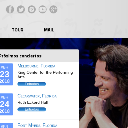
Facebook
Twitter
Instagram
YouTube
Google+
TOUR
MAIL
Próximos conciertos
Melbourne, Florida
ABR
23
King Center for the Performing
Arts
2018
Entradas
Clearwater, Florida
ABR
24
Ruth Eckerd Hall
Entradas
2018
Fort Myers, Florida
ABR