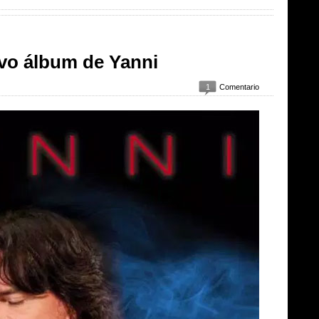
evo álbum de Yanni
1
Comentario