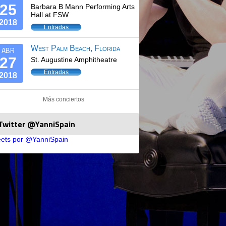
25
Barbara B Mann Performing Arts
Hall at FSW
2018
Entradas
West Palm Beach, Florida
ABR
27
St. Augustine Amphitheatre
Entradas
2018
Más conciertos
Twitter @YanniSpain
ets por @YanniSpain