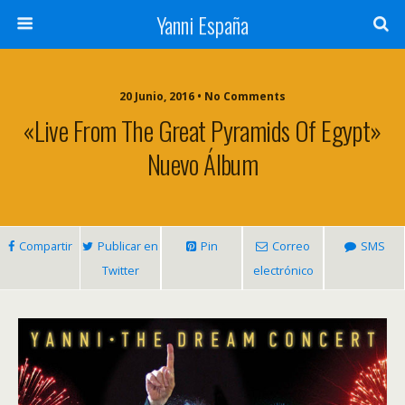
Yanni España
20 Junio, 2016 • No Comments
«Live From The Great Pyramids Of Egypt»
Nuevo Álbum
Compartir
Publicar en
Pin
Correo
SMS
Twitter
electrónico