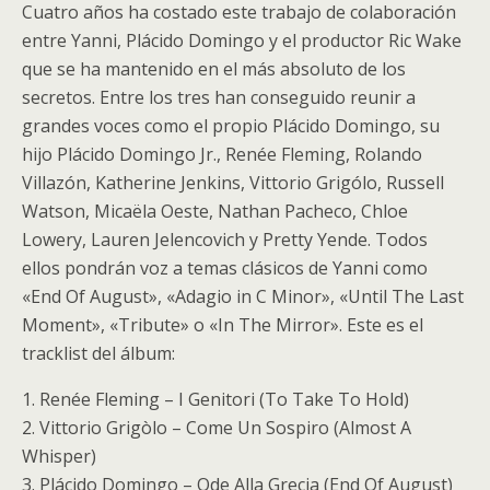
Cuatro años ha costado este trabajo de colaboración
entre Yanni, Plácido Domingo y el productor Ric Wake
que se ha mantenido en el más absoluto de los
secretos. Entre los tres han conseguido reunir a
grandes voces como el propio Plácido Domingo, su
hijo Plácido Domingo Jr., Renée Fleming, Rolando
Villazón, Katherine Jenkins, Vittorio Grigólo, Russell
Watson, Micaëla Oeste, Nathan Pacheco, Chloe
Lowery, Lauren Jelencovich y Pretty Yende. Todos
ellos pondrán voz a temas clásicos de Yanni como
«End Of August», «Adagio in C Minor», «Until The Last
Moment», «Tribute» o «In The Mirror». Este es el
tracklist del álbum:
1. Renée Fleming – I Genitori (To Take To Hold)
2. Vittorio Grigòlo – Come Un Sospiro (Almost A
Whisper)
3. Plácido Domingo – Ode Alla Grecia (End Of August)