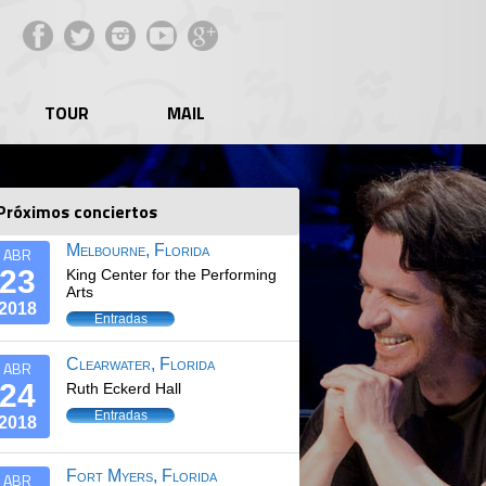
Facebook
Twitter
Instagram
YouTube
Google+
TOUR
MAIL
Próximos conciertos
Melbourne, Florida
ABR
23
King Center for the Performing
Arts
2018
Entradas
Clearwater, Florida
ABR
24
Ruth Eckerd Hall
Entradas
2018
Fort Myers, Florida
ABR