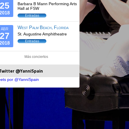
25
Barbara B Mann Performing Arts
Hall at FSW
2018
Entradas
West Palm Beach, Florida
ABR
27
St. Augustine Amphitheatre
Entradas
2018
Más conciertos
Twitter @YanniSpain
ets por @YanniSpain