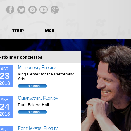
Facebook
Twitter
Instagram
YouTube
Google+
TOUR
MAIL
Próximos conciertos
Melbourne, Florida
ABR
23
King Center for the Performing
Arts
2018
Entradas
Clearwater, Florida
ABR
24
Ruth Eckerd Hall
Entradas
2018
Fort Myers, Florida
ABR