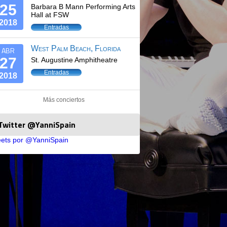
25
Barbara B Mann Performing Arts
Hall at FSW
2018
Entradas
West Palm Beach, Florida
ABR
27
St. Augustine Amphitheatre
Entradas
2018
Más conciertos
Twitter @YanniSpain
ets por @YanniSpain