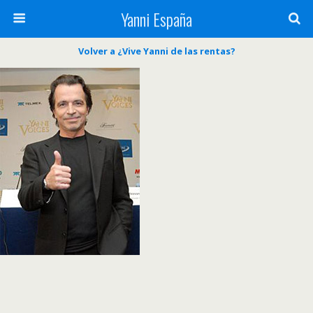
Yanni España
Volver a ¿Vive Yanni de las rentas?