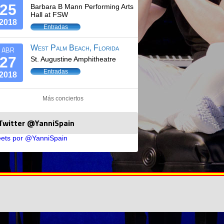
25
Barbara B Mann Performing Arts
Hall at FSW
2018
Entradas
West Palm Beach, Florida
ABR
27
St. Augustine Amphitheatre
Entradas
2018
Más conciertos
Twitter @YanniSpain
ets por @YanniSpain