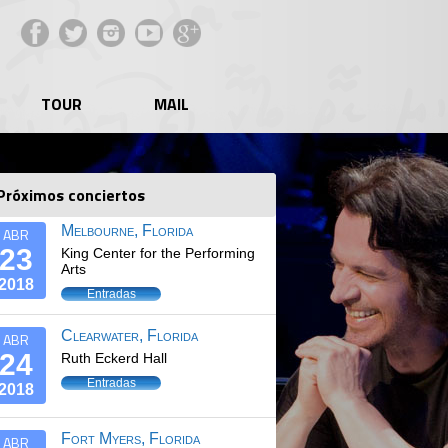
Facebook
Twitter
Instagram
YouTube
Google+
TOUR
MAIL
Próximos conciertos
Melbourne, Florida
ABR
23
King Center for the Performing
Arts
2018
Entradas
Clearwater, Florida
ABR
24
Ruth Eckerd Hall
Entradas
2018
Fort Myers, Florida
ABR