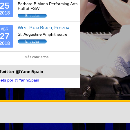
25
Barbara B Mann Performing Arts
Hall at FSW
2018
Entradas
West Palm Beach, Florida
ABR
27
St. Augustine Amphitheatre
Entradas
2018
Más conciertos
Twitter @YanniSpain
ets por @YanniSpain