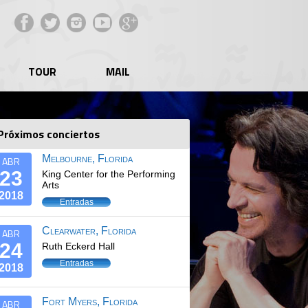
Facebook
Twitter
Instagram
YouTube
Google+
TOUR
MAIL
Próximos conciertos
Melbourne, Florida
ABR
23
King Center for the Performing
Arts
2018
Entradas
Clearwater, Florida
ABR
24
Ruth Eckerd Hall
Entradas
2018
Fort Myers, Florida
ABR