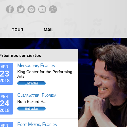
Facebook
Twitter
Instagram
YouTube
Google+
TOUR
MAIL
Próximos conciertos
Melbourne, Florida
ABR
23
King Center for the Performing
Arts
2018
Entradas
Clearwater, Florida
ABR
24
Ruth Eckerd Hall
Entradas
2018
Fort Myers, Florida
ABR