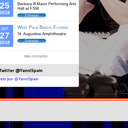
25
Barbara B Mann Performing Arts
Hall at FSW
2018
Entradas
West Palm Beach, Florida
ABR
27
St. Augustine Amphitheatre
Entradas
2018
Más conciertos
Twitter @YanniSpain
ets por @YanniSpain