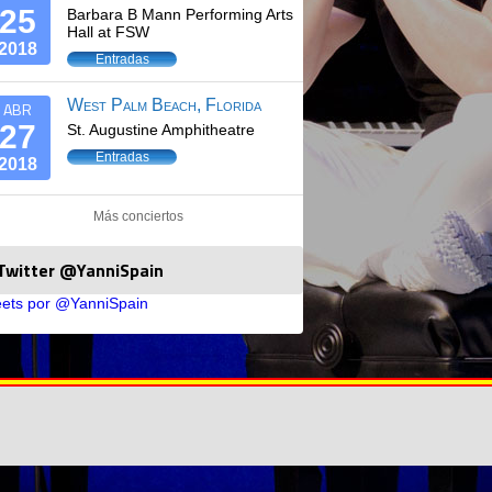
25
Barbara B Mann Performing Arts
Hall at FSW
2018
Entradas
West Palm Beach, Florida
ABR
27
St. Augustine Amphitheatre
Entradas
2018
Más conciertos
Twitter @YanniSpain
ets por @YanniSpain