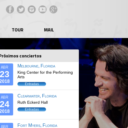
Facebook
Twitter
Instagram
YouTube
Google+
TOUR
MAIL
Próximos conciertos
Melbourne, Florida
ABR
23
King Center for the Performing
Arts
2018
Entradas
Clearwater, Florida
ABR
24
Ruth Eckerd Hall
Entradas
2018
Fort Myers, Florida
ABR