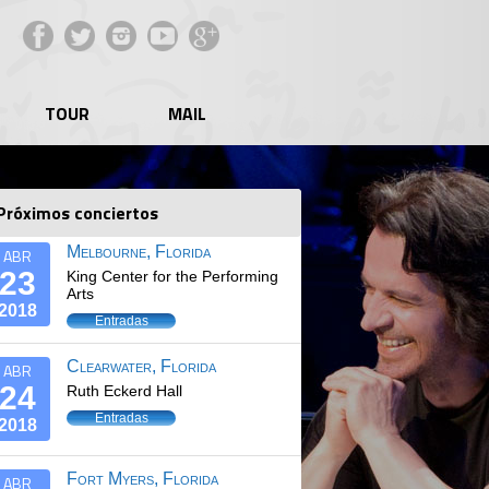
Facebook
Twitter
Instagram
YouTube
Google+
TOUR
MAIL
Próximos conciertos
Melbourne, Florida
ABR
23
King Center for the Performing
Arts
2018
Entradas
Clearwater, Florida
ABR
24
Ruth Eckerd Hall
Entradas
2018
Fort Myers, Florida
ABR