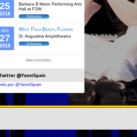
25
Barbara B Mann Performing Arts
Hall at FSW
2018
Entradas
West Palm Beach, Florida
ABR
27
St. Augustine Amphitheatre
Entradas
2018
Más conciertos
Twitter @YanniSpain
ets por @YanniSpain