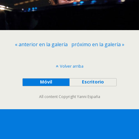
« anterior en la galería
próximo en la galería »
Volver arriba
Móvil
Escritorio
All content Copyright Yanni España