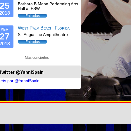
25
Barbara B Mann Performing Arts
Hall at FSW
2018
Entradas
West Palm Beach, Florida
ABR
27
St. Augustine Amphitheatre
Entradas
2018
Más conciertos
Twitter @YanniSpain
ets por @YanniSpain