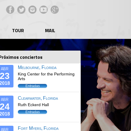
Facebook
Twitter
Instagram
YouTube
Google+
TOUR
MAIL
Próximos conciertos
Melbourne, Florida
ABR
23
King Center for the Performing
Arts
2018
Entradas
Clearwater, Florida
ABR
24
Ruth Eckerd Hall
Entradas
2018
Fort Myers, Florida
ABR