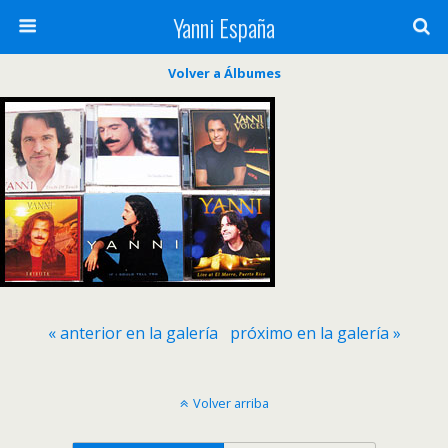
Yanni España
Volver a Álbumes
« anterior en la galería
próximo en la galería »
Volver arriba