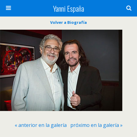
Yanni España
Volver a Biografía
« anterior en la galería
próximo en la galería »